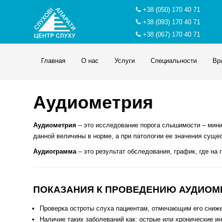
+38 (050) 170 40 71
+38 (093) 170 40 71
+38 (067) 170 40 71
Главная
О нас
Услуги
Специальности
Вр
Аудиометрия
Аудиометрия
– это исследование порога слышимости – миним
данной величины в норме, а при патологии ее значения суще
Аудиограмма
– это результат обследования, график, где на 
ПОКАЗАНИЯ К ПРОВЕДЕНИЮ АУДИОМ
Проверка остроты слуха пациентам, отмечающим его сниже
Наличие таких заболеваний как: острые или хронические и