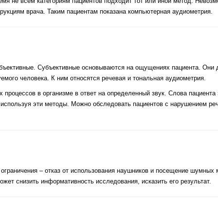
ремя не всем категориям пациентов подходит тот или иной метод. Нево
трукциям врача. Таким пациентам показана компьютерная аудиометрия.
объективные. Субъективные основываются на ощущениях пациента. Они д
мого человека. К ним относятся речевая и тональная аудиометрия.
 процессов в организме в ответ на определенный звук. Слова пациента 
 используя эти методы. Можно обследовать пациентов с нарушением реч
 ограничения – отказ от использования наушников и посещение шумных м
может снизить информативность исследования, исказить его результат.