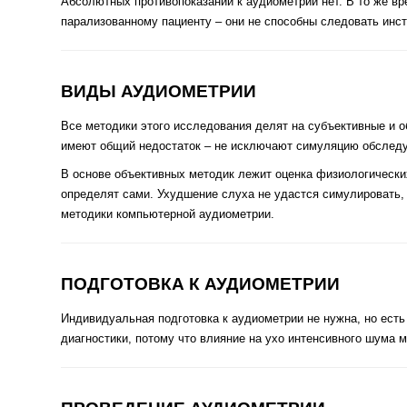
Абсолютных противопоказаний к аудиометрии нет. В то же в
парализованному пациенту – они не способны следовать инс
ВИДЫ АУДИОМЕТРИИ
Все методики этого исследования делят на субъективные и 
имеют общий недостаток – не исключают симуляцию обследуе
В основе объективных методик лежит оценка физиологических
определят сами. Ухудшение слуха не удастся симулировать,
методики компьютерной аудиометрии.
ПОДГОТОВКА К АУДИОМЕТРИИ
Индивидуальная подготовка к аудиометрии не нужна, но есть
диагностики, потому что влияние на ухо интенсивного шума 