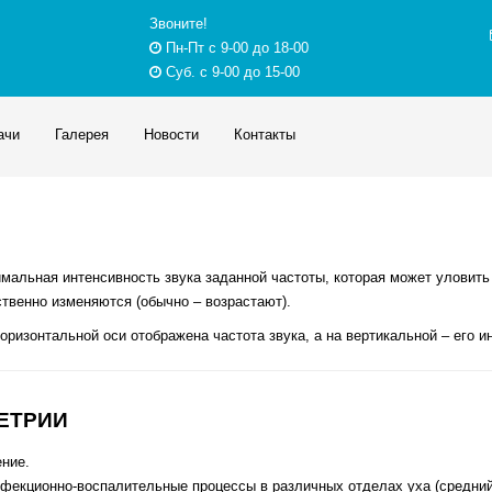
Звоните!
Пн-Пт с 9-00 до 18-00
Суб. c 9-00 до 15-00
ачи
Галерея
Новости
Контакты
альная интенсивность звука заданной частоты, которая может уловить 
ственно изменяются (обычно – возрастают).
горизонтальной оси отображена частота звука, а на вертикальной – его 
ЕТРИИ
ние.
нфекционно-воспалительные процессы в различных отделах уха (средний о